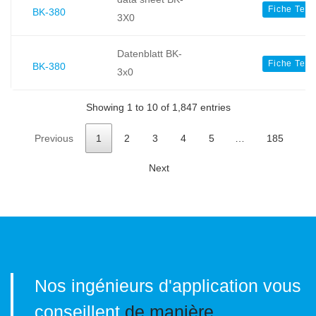
Fiche Tec
BK-380
3X0
Datenblatt BK-
Fiche Tec
BK-380
3x0
Showing 1 to 10 of 1,847 entries
Previous
1
2
3
4
5
…
185
Next
Nos ingénieurs d'application vous
conseillent
de manière