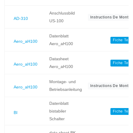
Anschlussbild
Instructions De Montage
AD-310
US-100
Datenblatt
Fiche Tec
Aero_aH100
Aero_aH100
Datasheet
Fiche Tec
Aero_aH100
Aero_aH100
Montage- und
Instructions De Montage
Aero_aH100
Betriebsanleitung
Datenblatt
bistabiler
Fiche Tec
BI
Schalter
data sheet BK-