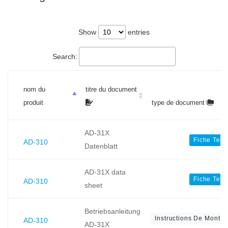
Show
entries
Search:
nom du
titre du document
produit
type de document
AD-31X
Fiche Tec
AD-310
Datenblatt
AD-31X data
Fiche Tec
AD-310
sheet
Betriebsanleitung
Instructions De Montage
AD-310
AD-31X