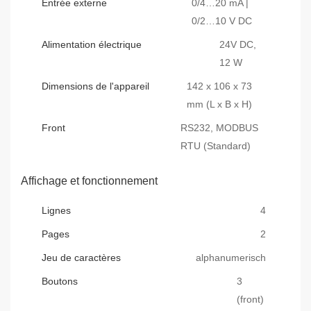
Entrée externe
0/4…20 mA |
0/2…10 V DC
Alimentation électrique
24V DC,
12 W
Dimensions de l'appareil
142 x 106 x 73
mm (L x B x H)
Front
RS232, MODBUS
RTU (Standard)
Affichage et fonctionnement
Lignes
4
Pages
2
Jeu de caractères
alphanumerisch
Boutons
3
(front)