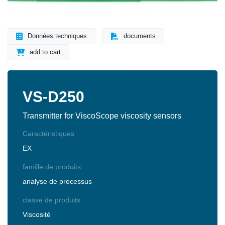
Données techniques
documents
add to cart
VS-D250
Transmitter for ViscoScope viscosity sensors
Caractéristiques
EX
famille de produits
analyse de processus
classe de produits
Viscosité