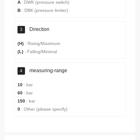
A
:
DWK (pressure switch)
B
:
DBK (pressure limiter)
Direction
3
(H)
:
Rising/Maximum
(L)
:
Falling/Minimal
measuring-range
4
10
:
bar
60
:
bar
150
:
bar
0
:
Other (please specify)