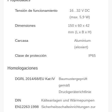
Tensión de funcionamiento
16...32 V DC
(max. 5,9 W)
Dimensiones
150 x 60 x 42
mm (L x B x H)
Carcasa
Aluminium
(eloxiert)
Clase de protección
IP65
Homologaciones
DGRL 2014/68/EU Kat:IV
Baumustergeprüft
gemäß
Druckgeräterichtlinie
DIN
Kälteanlagen und Wärmepumpen
EN12263:1998
Sicherheitsschalteinrichtungen zur