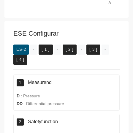
A
ESE Configurar
ES-2
-
[ 1 ]
-
[ 2 ]
-
[ 3 ]
-
[ 4 ]
Measurend
1
D
:
Pressure
DD
:
Differential pressure
Safetyfunction
2