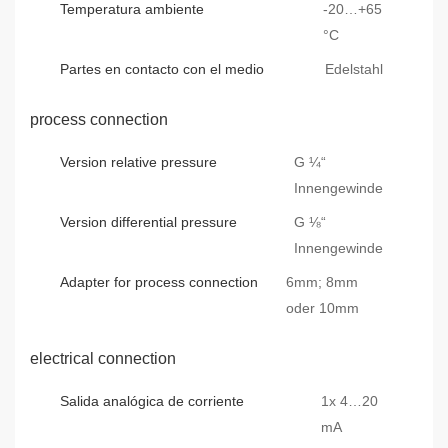
Temperatura ambiente
-20…+65
°C
Partes en contacto con el medio
Edelstahl
process connection
Version relative pressure
G ¼“
Innengewinde
Version differential pressure
G ⅛“
Innengewinde
Adapter for process connection
6mm; 8mm
oder 10mm
electrical connection
Salida analógica de corriente
1x 4…20
mA