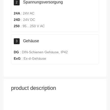
Spannungsversorgung
2
24A
:
24V AC
24D
:
24V DC
250
:
95…250 V AC
Gehäuse
3
DG
:
DIN-Schienen Gehäuse, IP42
ExG
:
Ex-d-Gehäuse
product description