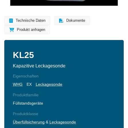
Technische Daten
Dokumente
Produkt anfragen
KL25
Kapazitive Leckagesonde
Eigenschaften
WHG
EX
Leckagesonde
Produktfamilie
Füllstandsgeräte
Produktklasse
Überfüllsicherung
&
Leckagesonde