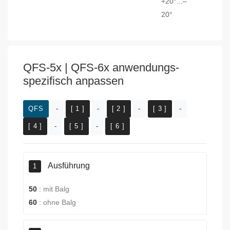
+20°...–
20°
QFS-5x | QFS-6x anwendungs-
spezifisch anpassen
QFS
-
[ 1 ]
-
[ 2 ]
-
[ 3 ]
-
[ 4 ]
-
[ 5 ]
-
[ 6 ]
Ausführung
1
50
:
mit Balg
60
:
ohne Balg