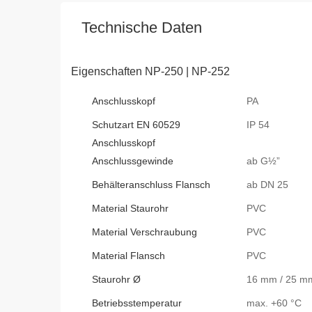
Technische Daten
Eigenschaften NP-250 | NP-252
Anschlusskopf
PA
Schutzart EN 60529
IP 54
Anschlusskopf
Anschlussgewinde
ab G½”
Behälteranschluss Flansch
ab DN 25
Material Staurohr
PVC
Material Verschraubung
PVC
Material Flansch
PVC
Staurohr Ø
16 mm / 25 m
Betriebsstemperatur
max. +60 °C