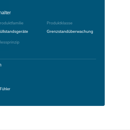
alter
roduktfamilie
Produktklasse
üllstandsgeräte
Grenzstandüberwachung
essprinzip
n
Fühler