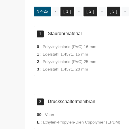
NP-25
-
[ 1 ]
-
[ 2 ]
-
[ 3 ]
-
Staurohrmaterial
1
0
:
Polyvinylchlorid (PVC) 16 mm
1
:
Edelstahl 1.4571, 15 mm
2
:
Polyvinylchlorid (PVC) 25 mm
3
:
Edelstahl 1.4571, 28 mm
Druckschaltermembran
3
00
:
Viton
E
:
Ethylen-Propylen-Dien Copolymer (EPDM)