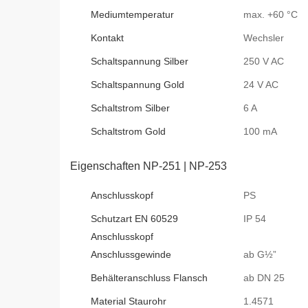
Mediumtemperatur
max. +60 °C
Kontakt
Wechsler
Schaltspannung Silber
250 V AC
Schaltspannung Gold
24 V AC
Schaltstrom Silber
6 A
Schaltstrom Gold
100 mA
Eigenschaften NP-251 | NP-253
Anschlusskopf
PS
Schutzart EN 60529
IP 54
Anschlusskopf
Anschlussgewinde
ab G½”
Behälteranschluss Flansch
ab DN 25
Material Staurohr
1.4571