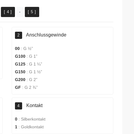
[ 4 ]
-
[ 5 ]
Anschlussgewinde
2
00
:
G ½”
G100
:
G 1”
G125
:
G 1 ¼”
G150
:
G 1 ½”
G200
:
G 2”
GF
:
G 2 ¾”
Kontakt
4
0
:
Silberkontakt
1
:
Goldkontakt