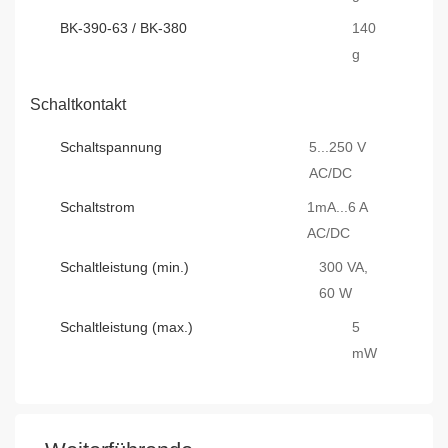
BK-390-63 / BK-380
140
g
Schaltkontakt
Schaltspannung
5...250 V
AC/DC
Schaltstrom
1mA...6 A
AC/DC
Schaltleistung (min.)
300 VA,
60 W
Schaltleistung (max.)
5
mW