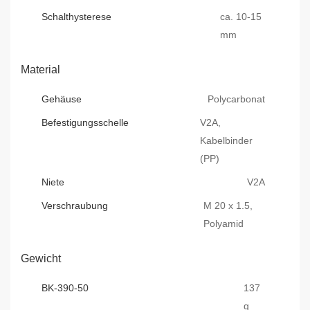
Schalthysterese
ca. 10-15
mm
Material
Gehäuse
Polycarbonat
Befestigungsschelle
V2A,
Kabelbinder
(PP)
Niete
V2A
Verschraubung
M 20 x 1.5,
Polyamid
Gewicht
BK-390-50
137
g